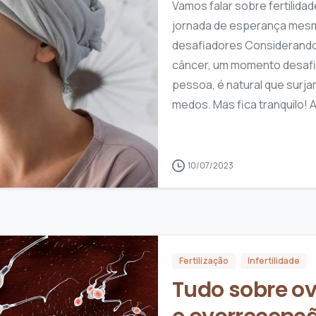
Vamos falar sobre fertilida
jornada de esperança me
desafiadores Considerando
câncer, um momento desafi
pessoa, é natural que surja
medos. Mas fica tranquilo! A
0
0
10/07/2023
Fertilização
Infertilidade
Tudo sobre o