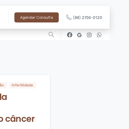
Agendar Consulta
(88) 2156-0120
ção
Infertilidade
da
o câncer