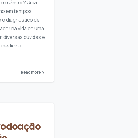
de e câncer? Uma
smo em tempos
 o diagnóstico de
ador na vida de uma
m diversas dúvidas e
 medicina...
Read more
vodoação