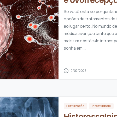
e ovorrecepç
Se você está se perguntand
opções de tratamentos de fe
ao lugar certo. No mundo de 
médica avançou tanto que a 
mais um obstáculo intransp
sonha em...
0
0
10/07/2023
Fertilização
Infertilidade
Histerossalpi