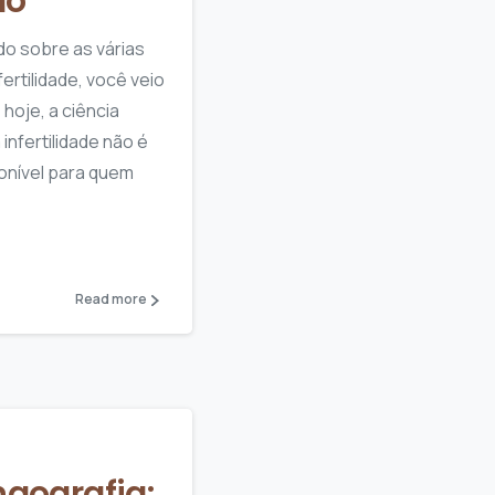
ão
o sobre as várias
rtilidade, você veio
hoje, a ciência
infertilidade não é
onível para quem
Read more
ngografia: