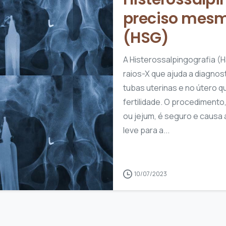
preciso mesm
(HSG)
A Histerossalpingografia (
raios-X que ajuda a diagnos
tubas uterinas e no útero 
fertilidade. O procedimento
ou jejum, é seguro e causa
leve para a...
1
0
10/07/2023