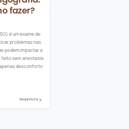
o fazer?
HSG) é um exame de
ticar problemas nas
que podem impactar a
, feito sem anestesia
 apenas desconforto
Read more