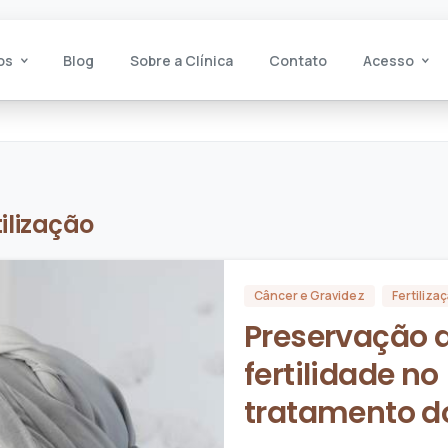
os
Blog
Sobre a Clínica
Contato
Acesso
tilização
Câncer e Gravidez
Fertiliza
Preservação 
fertilidade no
tratamento d